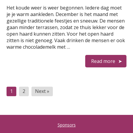
Het koude weer is weer begonnen. Iedere dag moet
je je warm aankleden. December is het maand met
gezellige traditionele feestjes en sneeuw. De mensen
gaan minder terrassen, zodat ze thuis lekker voor de
open haard kunnen zitten. Voor het open haard
zitten is niet genoeg. Vaak drinken de mensen er ook
warme chocolademelk met …
Read more
B
1
2
Next »
e
r
i
Sponsors
c